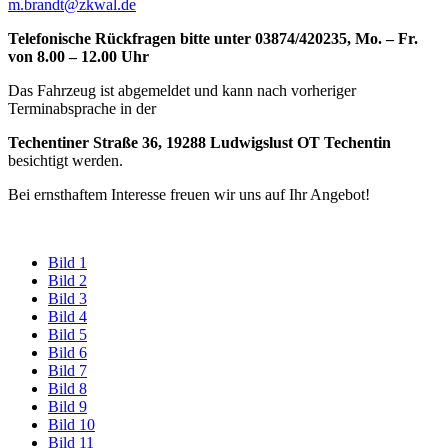
m.brandt@zkwal.de
Telefonische Rückfragen bitte unter 03874/420235, Mo. – Fr.
von 8.00 – 12.00 Uhr
Das Fahrzeug ist abgemeldet und kann nach vorheriger
Terminabsprache in der
Techentiner Straße 36, 19288 Ludwigslust OT Techentin
besichtigt werden.
Bei ernsthaftem Interesse freuen wir uns auf Ihr Angebot!
Bild 1
Bild 2
Bild 3
Bild 4
Bild 5
Bild 6
Bild 7
Bild 8
Bild 9
Bild 10
Bild 11