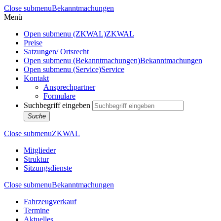
Close submenu
Bekanntmachungen
Menü
Open submenu (ZKWAL)
ZKWAL
Preise
Satzungen/ Ortsrecht
Open submenu (Bekanntmachungen)
Bekanntmachungen
Open submenu (Service)
Service
Kontakt
Ansprechpartner
Formulare
Suchbegriff eingeben
Suche
Close submenu
ZKWAL
Mitglieder
Struktur
Sitzungsdienste
Close submenu
Bekanntmachungen
Fahrzeugverkauf
Termine
Aktuelles