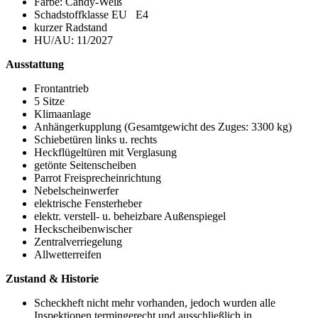
Farbe: Candy-Weiß
Schadstoffklasse EU E4
kurzer Radstand
HU/AU: 11/2027
Ausstattung
Frontantrieb
5 Sitze
Klimaanlage
Anhängerkupplung (Gesamtgewicht des Zuges: 3300 kg)
Schiebetüren links u. rechts
Heckflügeltüren mit Verglasung
getönte Seitenscheiben
Parrot Freisprecheinrichtung
Nebelscheinwerfer
elektrische Fensterheber
elektr. verstell- u. beheizbare Außenspiegel
Heckscheibenwischer
Zentralverriegelung
Allwetterreifen
Zustand & Historie
Scheckheft nicht mehr vorhanden, jedoch wurden alle
Inspektionen termingerecht und ausschließlich in